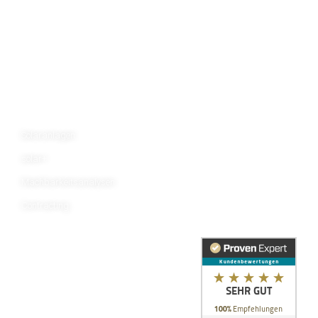
+49 2131 26671-0
info@sonnis-energy.de
Mo. bis Fr. von 09.00 Uhr bis 17.00 Uhr
Leistungen:
Über Uns:
Solaranlagen
Visionen
solar+
Standort
Machbarkeitsanalysen
Kontakt
Contracting
Referenzen
Rechtliches:
Impressum
Datenschutzerklärung
Cookie-Einstellungen