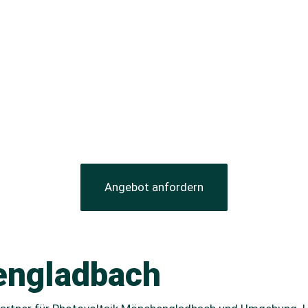
s
Angebot anfordern
engladbach