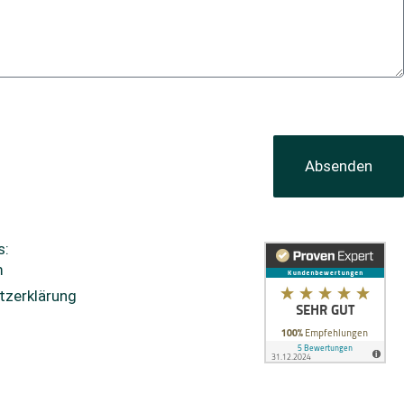
Absenden
s:
m
tzerklärung
stellungen